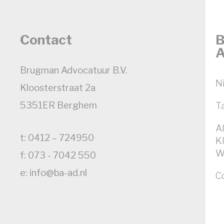
Contact
B
A
Brugman Advocatuur B.V.
N
Kloosterstraat 2a
5351ER Berghem
T
A
t: 0412 – 724950
K
W
f: 073 - 7042 550
e: info@ba-ad.nl
C