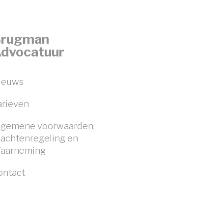
rugman
dvocatuur
ieuws
arieven
lgemene voorwaarden,
lachtenregeling en
aarneming
ontact