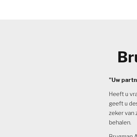
Br
"Uw partne
Heeft u vr
geeft u des
zeker van z
behalen.
Brugman Ad