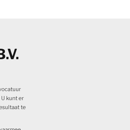
.V.
vocatuur
 U kunt er
esultaat te
 waarmee