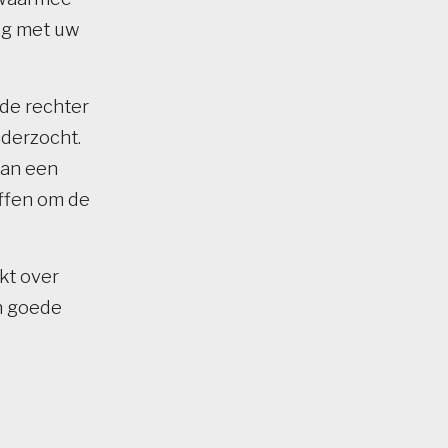
ing met uw
de rechter
nderzocht.
van een
effen om de
kt over
in goede