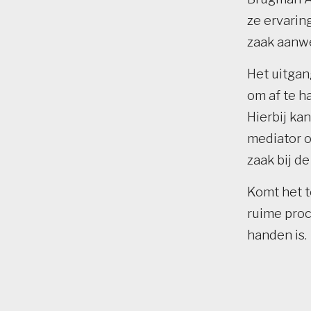
ze ervarin
zaak aanwe
Het uitgan
om af te h
Hierbij ka
mediator o
zaak bij d
Komt het 
ruime proc
handen is.