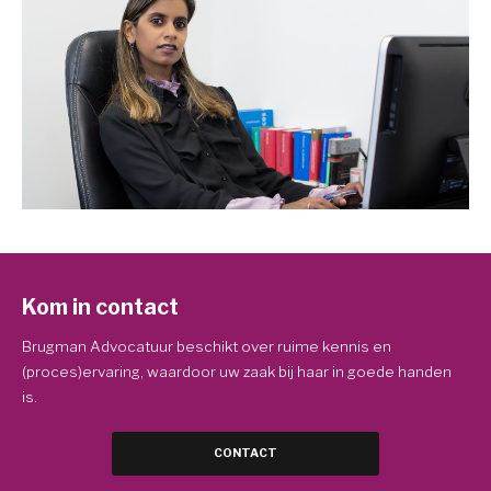
Kom in contact
Brugman Advocatuur beschikt over ruime kennis en
(proces)ervaring, waardoor uw zaak bij haar in goede handen
is.
CONTACT