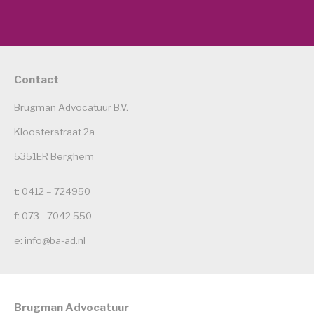
Contact
Brugman Advocatuur B.V.
Kloosterstraat 2a
5351ER Berghem
t: 0412 – 724950
f: 073 - 7042 550
e: info@ba-ad.nl
Brugman Advocatuur