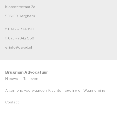
Kloosterstraat 2a
5351ER Berghem
t: 0412 – 724950
f: 073 - 7042 550
e: info@ba-ad.nl
Brugman Advocatuur
Nieuws
Tarieven
Algemene voorwaarden, Klachtenregeling en Waarneming
Contact