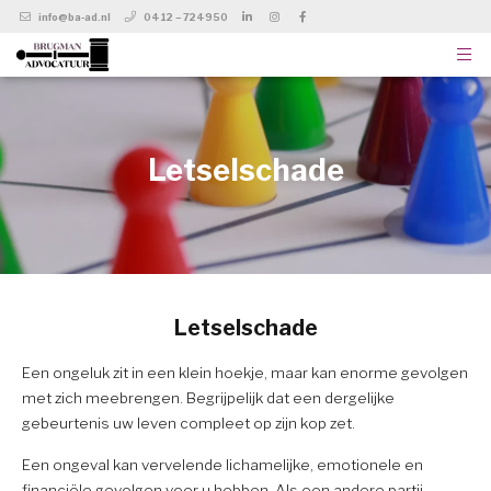
info@ba-ad.nl
0412 – 724950
Letselschade
Letselschade
Een ongeluk zit in een klein hoekje, maar kan enorme gevolgen
met zich meebrengen. Begrijpelijk dat een dergelijke
gebeurtenis uw leven compleet op zijn kop zet.
Een ongeval kan vervelende lichamelijke, emotionele en
financiële gevolgen voor u hebben. Als een andere partij