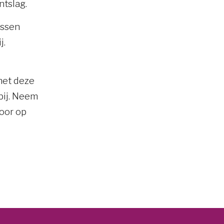
ntslag.
ussen
j.
met deze
bij. Neem
toor op