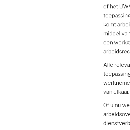
of het UWV
toepassing
komt arbe
middel va
een werkge
arbeidsrec
Alle relev
toepassing
werknemer 
van elkaar.
Of u nu we
arbeidsove
dienstverb