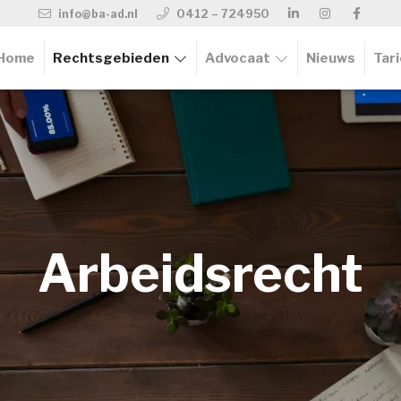
info@ba-ad.nl
0412 – 724950
Home
Rechtsgebieden
Advocaat
Nieuws
Tar
Arbeidsrecht