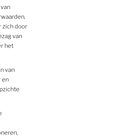
 van
orwaarden,
 zich door
ezag van
er het
an van
r en
opzichte
e
oneren,