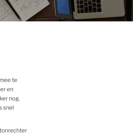
 mee te
er en
ker nog,
s snel
ntonrechter