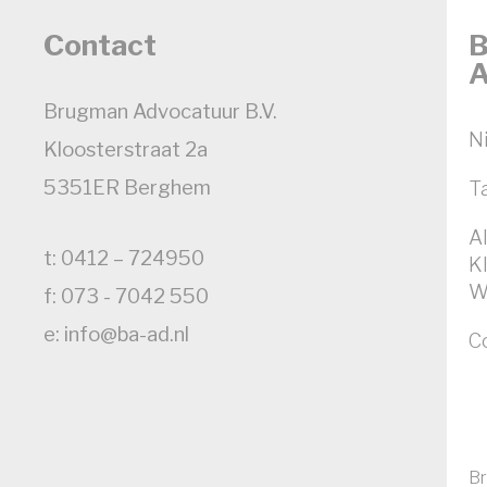
Contact
B
A
Brugman Advocatuur B.V.
N
Kloosterstraat 2a
5351ER Berghem
T
A
t: 0412 – 724950
K
W
f: 073 - 7042 550
e: info@ba-ad.nl
C
Br