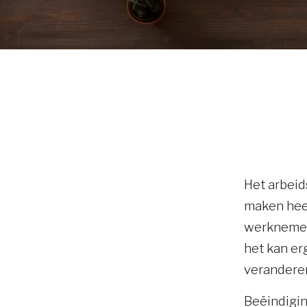
Het arbeid
maken heef
werknemer.
het kan erg
verandere
Beëindigin