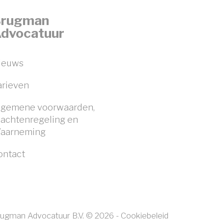
rugman
dvocatuur
ieuws
arieven
lgemene voorwaarden,
lachtenregeling en
aarneming
ontact
ugman Advocatuur B.V. © 2026 -
Cookiebeleid