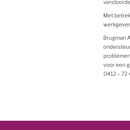
verstoorde
Met betrek
werkgever 
Brugman Ad
ondersteun
problemen 
voor een g
0412 – 72 