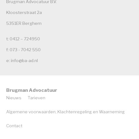
Brugman Advocatuur B.V.
Kloosterstraat 2a
5351ER Berghem
t: 0412 – 724950
f: 073 - 7042 550
e: info@ba-ad.nl
Brugman Advocatuur
Nieuws
Tarieven
Algemene voorwaarden, Klachtenregeling en Waarneming
Contact