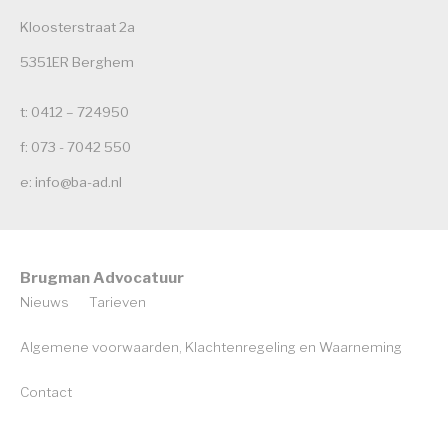
Kloosterstraat 2a
5351ER Berghem
t: 0412 – 724950
f: 073 - 7042 550
e: info@ba-ad.nl
Brugman Advocatuur
Nieuws
Tarieven
Algemene voorwaarden, Klachtenregeling en Waarneming
Contact